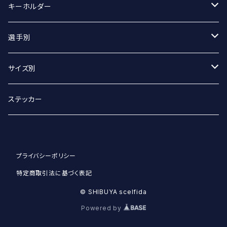
マフラータオル
Tシャツ
キーホルダー
Tシャツ（オーバーサイズ）
丸アクキー
選手別
ベースボールシャツ
ユニフォームアクキー
#2 宮坂侑選手
サイズ別
選手別
#9 ジグマルス・ライモ選手
Sサイズ
ステッカー
#11 クリスタプス・グルディティス選手
Mサイズ
プライバシーポリシー
#13 小澤崚選手
Lサイズ
特定商取引法に基づく表記
#21 野沢崚馬選手
XLサイズ
© SHIBUYA scelfida
Powered by
#22 赤川塁選手
XXLサイズ