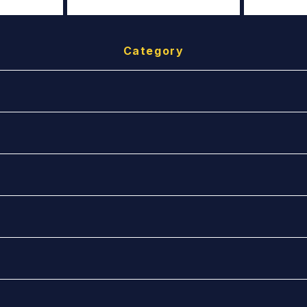
Category
）
手