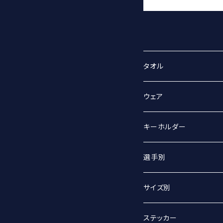
タオル
スポーツタオル
ウェア
マフラータオル
Tシャツ
キーホルダー
Tシャツ（オーバーサイズ
丸アクキー
選手別
ベースボールシャツ
ユニフォームアクキー
#2 宮坂侑選手
サイズ別
選手別
#9 ジグマルス・ライモ選
Sサイズ
ステッカー