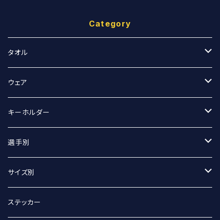
Category
タオル
スポーツタオル
ウェア
マフラータオル
Tシャツ
キーホルダー
Tシャツ（オーバーサイズ）
丸アクキー
選手別
ベースボールシャツ
ユニフォームアクキー
#2 宮坂侑選手
サイズ別
選手別
#9 ジグマルス・ライモ選手
Sサイズ
ステッカー