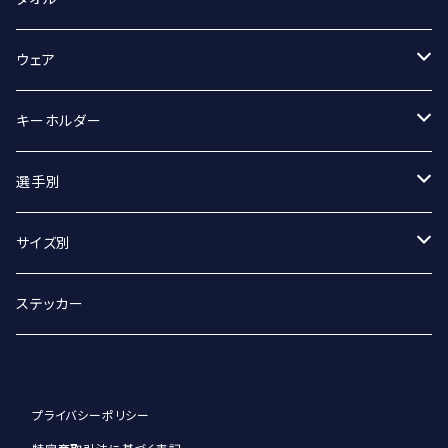
スポーツタオル
ウェア
マフラータオル
Tシャツ
キーホルダー
Tシャツ（オーバーサイズ）
丸アクキー
選手別
ベースボールシャツ
ユニフォームアクキー
#2 宮坂侑選手
サイズ別
選手別
#9 ジグマルス・ライモ選手
Sサイズ
ステッカー
#11 クリスタプス・グルディティス選手
Mサイズ
プライバシーポリシー
#13 小澤崚選手
Lサイズ