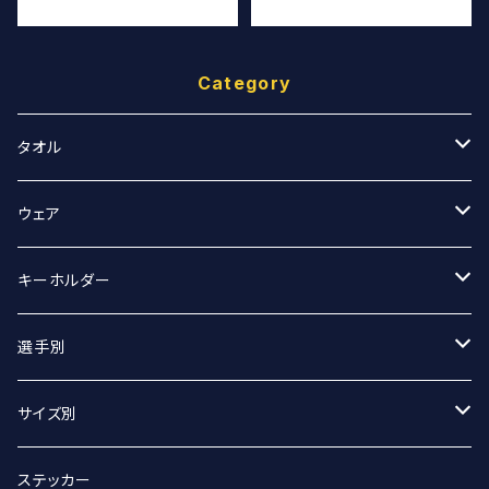
Category
タオル
スポーツタオル
ウェア
マフラータオル
Tシャツ
キーホルダー
Tシャツ（オーバーサイズ）
丸アクキー
選手別
ベースボールシャツ
ユニフォームアクキー
#2 宮坂侑選手
サイズ別
選手別
#9 ジグマルス・ライモ選手
Sサイズ
ステッカー