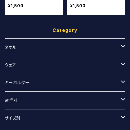
¥1,500
¥1,500
Category
タオル
スポーツタオル
ウェア
マフラータオル
Tシャツ
キーホルダー
Tシャツ（オーバーサイズ）
丸アクキー
選手別
ベースボールシャツ
ユニフォームアクキー
#2 宮坂侑選手
サイズ別