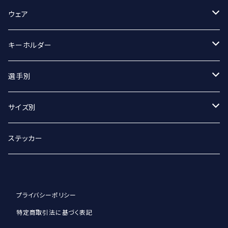
スポーツタオル
ウェア
マフラータオル
Tシャツ
キーホルダー
Tシャツ（オーバーサイズ）
丸アクキー
選手別
ベースボールシャツ
ユニフォームアクキー
#2 宮坂侑選手
サイズ別
選手別
#9 ジグマルス・ライモ選手
Sサイズ
ステッカー
#11 クリスタプス・グルディティス選手
Mサイズ
プライバシーポリシー
#13 小澤崚選手
Lサイズ
特定商取引法に基づく表記