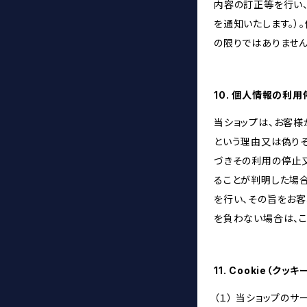
内容の訂正等を行い
を通知いたします。）
の限りではありません
10. 個人情報の利
当ショップは、お客
という理由又は偽り
づきその利用の停止又
ることが判明した場
を行い、その旨をお
を負わない場合は、こ
11. Cookie（ク
（１） 当ショップの