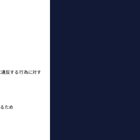
。
）に違反する行為に対す
するため