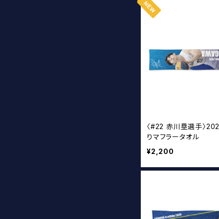
〈#22 赤川塁選手〉20
りマフラータオル
¥2,200