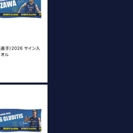
崚選手〉2026 サイン入
タオル
T