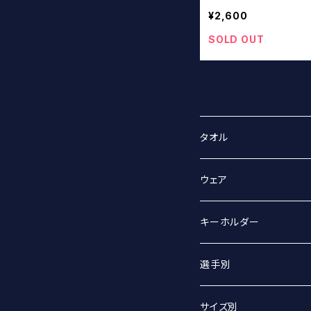
¥2,600
SOLD OUT
タオル
スポーツタオル
ウェア
マフラータオル
Tシャツ
キーホルダー
Tシャツ（オーバーサイズ
丸アクキー
選手別
ベースボールシャツ
ユニフォームアクキー
#2 宮坂侑選手
サイズ別