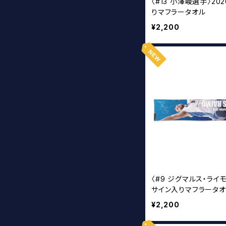
〈#13 小澤崚選手〉20
りマフラータオル
¥2,200
〈#9 ジグマルス・ライモ
サイン入りマフラータ
¥2,200