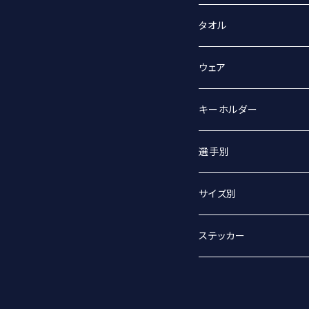
タオル
スポーツタオル
ウェア
マフラータオル
Tシャツ
キーホルダー
Tシャツ（オーバーサイズ
丸アクキー
選手別
ベースボールシャツ
ユニフォームアクキー
#2 宮坂侑選手
サイズ別
選手別
#9 ジグマルス・ライモ選
Sサイズ
ステッカー
#11 クリスタプス・グル
Mサイズ