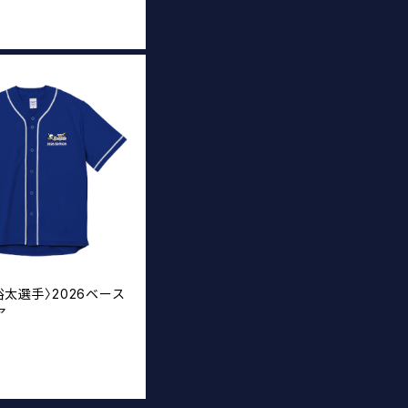
T
藤裕太選手〉2026ベース
ア
T