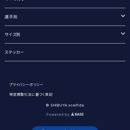
Tシャツ（オーバーサイズ）
丸アクキー
選手別
ベースボールシャツ
ユニフォームアクキー
#2 宮坂侑選手
サイズ別
選手別
#9 ジグマルス・ライモ選手
Sサイズ
ステッカー
#11 クリスタプス・グルディティス選手
Mサイズ
プライバシーポリシー
#13 小澤崚選手
Lサイズ
特定商取引法に基づく表記
#21 野沢崚馬選手
XLサイズ
© SHIBUYA scelfida
Powered by
#22 赤川塁選手
XXLサイズ