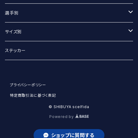
Tシャツ（オーバーサイズ）
丸アクキー
選手別
ベースボールシャツ
ユニフォームアクキー
#2 宮坂侑選手
サイズ別
選手別
#9 ジグマルス・ライモ選手
Sサイズ
ステッカー
#11 クリスタプス・グルディティス選手
Mサイズ
プライバシーポリシー
#13 小澤崚選手
Lサイズ
特定商取引法に基づく表記
#21 野沢崚馬選手
XLサイズ
© SHIBUYA scelfida
Powered by
#22 赤川塁選手
XXLサイズ
ショップに質問する