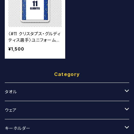
〈#11 クリスタプス・グルディ
ティス選手〉ユニフォームキ
ーホルダー（白）
¥1,500
Category
タオル
スポーツタオル
ウェア
マフラータオル
Tシャツ
キーホルダー