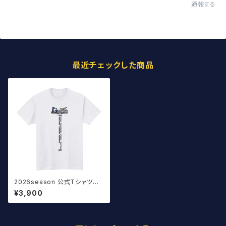
通報する
最近チェックした商品
2026season 公式Tシャツ T
ype:A 白
¥3,900