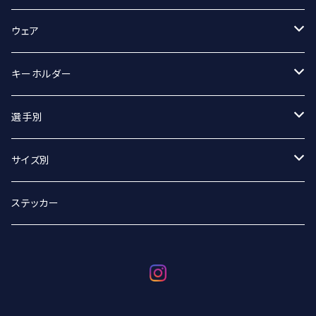
スポーツタオル
ウェア
マフラータオル
Tシャツ
キーホルダー
Tシャツ（オーバーサイズ）
丸アクキー
選手別
ベースボールシャツ
ユニフォームアクキー
#2 宮坂侑選手
サイズ別
選手別
#9 ジグマルス・ライモ選手
Sサイズ
ステッカー
#11 クリスタプス・グルディティス選手
Mサイズ
#13 小澤崚選手
Lサイズ