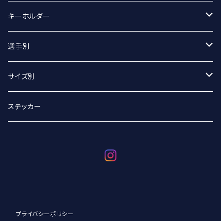
マフラータオル
Tシャツ
キーホルダー
Tシャツ（オーバーサイズ）
丸アクキー
選手別
ベースボールシャツ
ユニフォームアクキー
#2 宮坂侑選手
サイズ別
選手別
#9 ジグマルス・ライモ選手
Sサイズ
ステッカー
#11 クリスタプス・グルディティス選手
Mサイズ
#13 小澤崚選手
Lサイズ
#21 野沢崚馬選手
XLサイズ
プライバシーポリシー