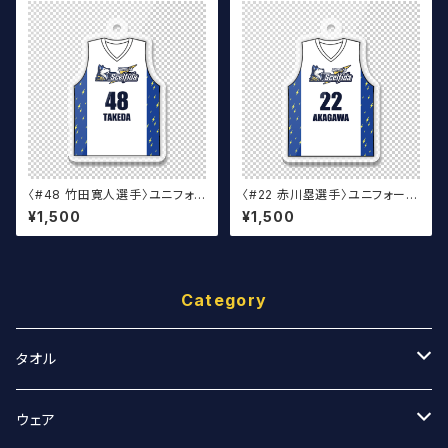
〈#48 竹田寛人選手〉ユニフォ
〈#22 赤川塁選手〉ユニフォーム
ームキーホルダー（白）
キーホルダー（白）
¥1,500
¥1,500
Category
タオル
スポーツタオル
ウェア