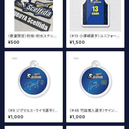
〈数量限定〉耐候・耐水ステッカ
〈#13 小澤崚選手〉ユニフォーム
ー 3x3ステッカー
キーホルダー（青）
¥500
¥1,500
〈#9 ジグマルス・ライモ選手〉サ
〈#48 竹田寛人選手〉サイン入
イン入り丸アクキー
り丸アクキー
¥1,000
¥1,000