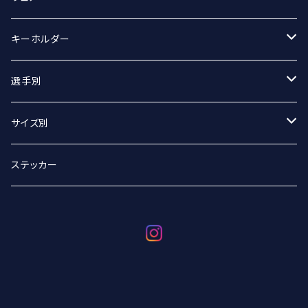
マフラータオル
Tシャツ
キーホルダー
Tシャツ（オーバーサイズ）
丸アクキー
選手別
ベースボールシャツ
ユニフォームアクキー
#2 宮坂侑選手
サイズ別
選手別
#9 ジグマルス・ライモ選手
Sサイズ
ステッカー
#11 クリスタプス・グルディティス選手
Mサイズ
#13 小澤崚選手
Lサイズ
#21 野沢崚馬選手
XLサイズ