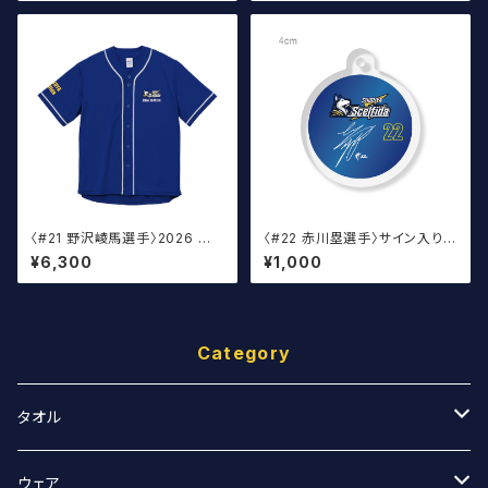
〈#21 野沢崚馬選手〉2026 ベ
〈#22 赤川塁選手〉サイン入り丸
ースボールウェア
アクキー
¥6,300
¥1,000
Category
タオル
スポーツタオル
ウェア