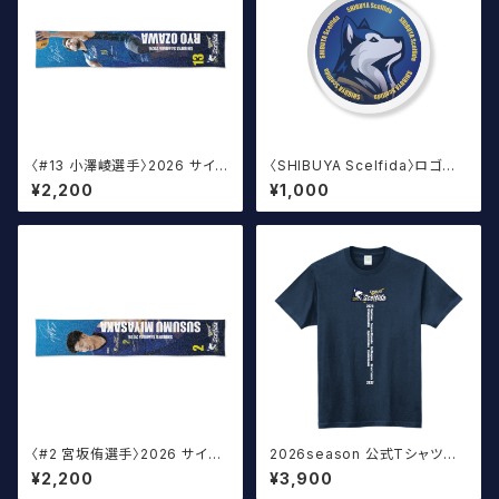
〈#13 小澤崚選手〉2026 サイン
〈SHIBUYA Scelfida〉ロゴ丸
入りマフラータオル
アクキー
¥2,200
¥1,000
〈#2 宮坂侑選手〉2026 サイン
2026season 公式Tシャツ T
入りマフラータオル
ype:A ネイビー
¥2,200
¥3,900