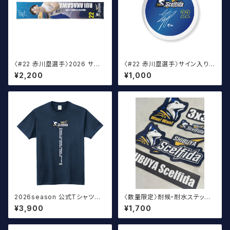
〈#22 赤川塁選手〉2026 サイ
〈#22 赤川塁選手〉サイン入り丸
ン入りマフラータオル
アクキー
¥2,200
¥1,000
2026season 公式Tシャツ T
〈数量限定〉耐候・耐水ステッカ
ype:A ネイビー
ー SHIBUYA Scelfidaロゴ
¥3,900
¥1,700
（大）