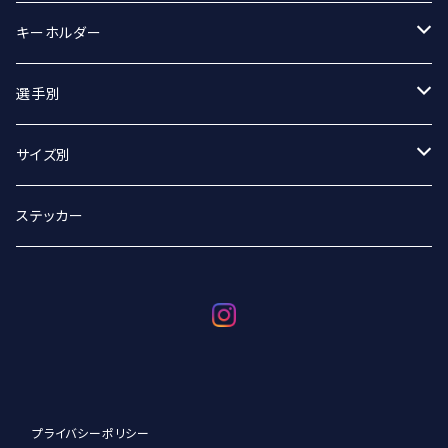
マフラータオル
Tシャツ
キーホルダー
Tシャツ（オーバーサイズ）
丸アクキー
選手別
ベースボールシャツ
ユニフォームアクキー
#2 宮坂侑選手
サイズ別
選手別
#9 ジグマルス・ライモ選手
Sサイズ
ステッカー
#11 クリスタプス・グルディティス選手
Mサイズ
#13 小澤崚選手
Lサイズ
#21 野沢崚馬選手
XLサイズ
プライバシーポリシー