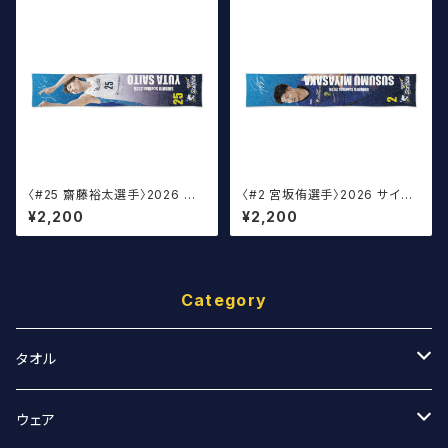
〈#25 齋藤裕太選手〉2026 サ
〈#2 宮坂侑選手〉2026 サイン
イン入りマフラータオル
入りマフラータオル
¥2,200
¥2,200
Category
タオル
スポーツタオル
ウェア