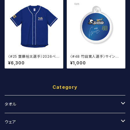
〈#25 齋藤裕太選手〉2026ベー
〈#48 竹田寛人選手〉サイン入
スボール ウェア
り丸アクキー
¥6,300
¥1,000
Category
タオル
スポーツタオル
ウェア