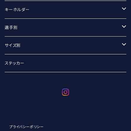
マフラータオル
Tシャツ
キーホルダー
Tシャツ（オーバーサイズ）
丸アクキー
選手別
ベースボールシャツ
ユニフォームアクキー
#2 宮坂侑選手
サイズ別
選手別
#9 ジグマルス・ライモ選手
Sサイズ
ステッカー
#11 クリスタプス・グルディティス選手
Mサイズ
#13 小澤崚選手
Lサイズ
#21 野沢崚馬選手
XLサイズ
プライバシーポリシー