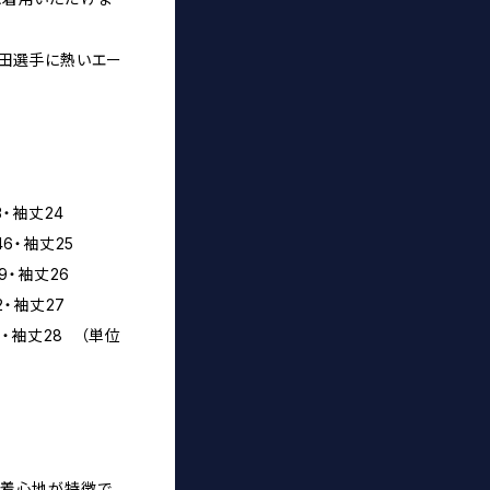
竹田選手に熱いエー
・袖丈24
6・袖丈25
9・袖丈26
2・袖丈27
5・袖丈28 （単位
た着心地が特徴で