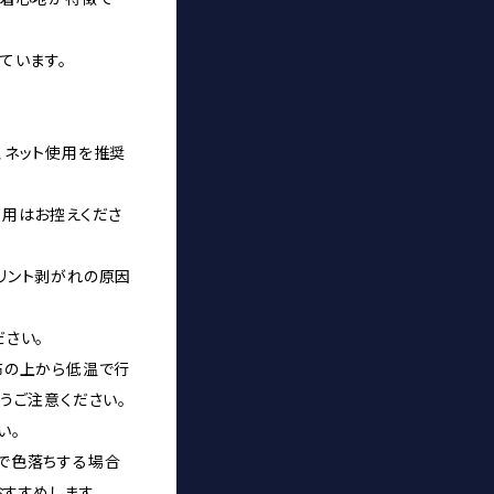
ています。
、ネット使用を推奨
使用はお控えくださ
リント剥がれの原因
さい。
布の上から低温で行
うご注意ください。
い。
で色落ちする場合
おすすめします