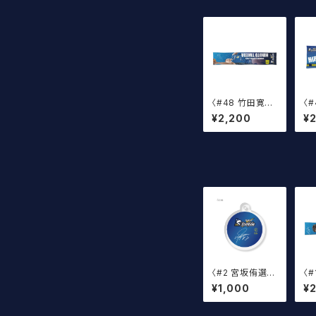
〈#48 竹田寛人
〈
選手〉2026 サイ
選
¥2,200
¥
ン入りマフラータ
ン
オル
タ
〈#2 宮坂侑選
〈
手〉サイン入り丸
手
¥1,000
¥
アクキー
入
ル