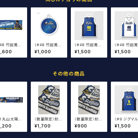
#48 竹田寛人
〈#48 竹田寛人
〈#48 竹田寛人
〈#48 竹田
手〉2026 サイ
選手〉サイン入り
選手〉ユニフォー
選手〉ユニフ
2,600
¥1,000
¥1,500
¥1,500
入りスポーツ
丸アクキー
ムキーホルダー
ムキーホルダ
オル
（青）
（白）
その他の商品
#1 丸山太陽選
〈数量限定〉耐
〈数量限定〉耐
〈#9 ジグマ
〉2026 サイン
候・耐水ステッカ
候・耐水ステッカ
ス・ライモ選手
2,200
¥1,700
¥900
¥1,500
りマフラータオ
ー SHIBUYA
ー SHIBUYA
ユニフォーム
Scelfidaロゴ
Scelfidaロゴ
ーホルダー（
（大）
（小）