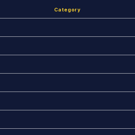
Category
）
手