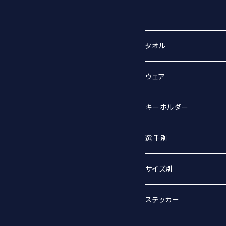
タオル
スポーツタオル
ウェア
マフラータオル
Tシャツ
キーホルダー
Tシャツ（オーバーサイズ
丸アクキー
選手別
ベースボールシャツ
ユニフォームアクキー
#2 宮坂侑選手
サイズ別
選手別
#9 ジグマルス・ライモ選
Sサイズ
ステッカー