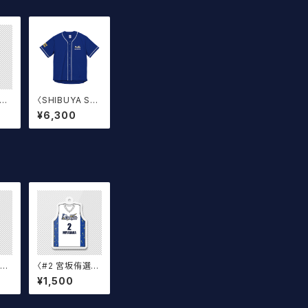
寛人
〈SHIBUYA Sce
ォー
lfida〉2026 オ
¥6,300
ー
フィシャルベース
ボールウェア
ル
〈#2 宮坂侑選
〉
手〉ユニフォーム
¥1,500
キ
キーホルダー
青）
（白）