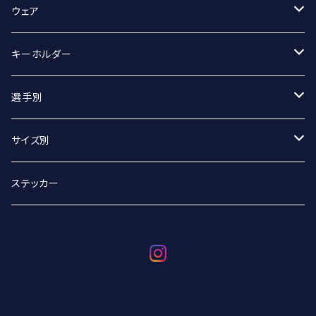
スポーツタオル
ウェア
マフラータオル
Tシャツ
キーホルダー
Tシャツ（オーバーサイズ）
丸アクキー
選手別
ベースボールシャツ
ユニフォームアクキー
#2 宮坂侑選手
サイズ別
選手別
#9 ジグマルス・ライモ選手
Sサイズ
ステッカー
#11 クリスタプス・グルディティス選手
Mサイズ
#13 小澤崚選手
Lサイズ
#21 野沢崚馬選手
XLサイズ