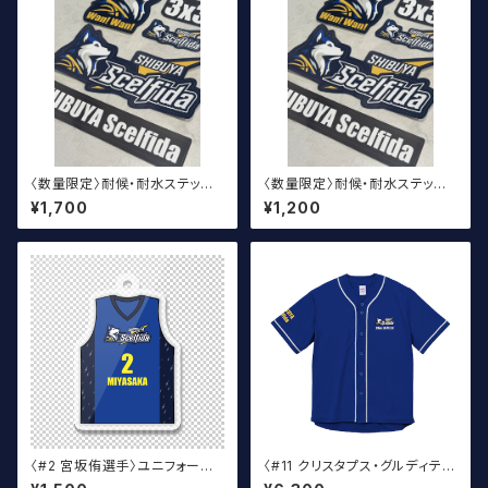
〈数量限定〉耐候・耐水ステッカ
〈数量限定〉耐候・耐水ステッカ
ー SHIBUYA Scelfidaロゴ
ー SHIBUYA Scelfida ボッ
¥1,700
¥1,200
（大）
クスロゴ
〈#2 宮坂侑選手〉ユニフォーム
〈#11 クリスタプス・グルディティ
キーホルダー（青）
ス選手〉2026ベースボールウェ