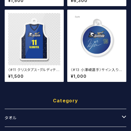
¥1,500
¥6,300
ア
〈#11 クリスタプス・グルディティ
〈#13 小澤崚選手〉サイン入り丸
ス選手〉ユニフォームキーホルダ
アクキー
¥1,500
¥1,000
ー（青）
Category
タオル