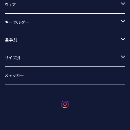
スポーツタオル
ウェア
マフラータオル
Tシャツ
キーホルダー
Tシャツ（オーバーサイズ）
丸アクキー
選手別
ベースボールシャツ
ユニフォームアクキー
#2 宮坂侑選手
サイズ別
選手別
#9 ジグマルス・ライモ選手
Sサイズ
ステッカー
#11 クリスタプス・グルディティス選手
Mサイズ
#13 小澤崚選手
Lサイズ
#21 野沢崚馬選手
XLサイズ