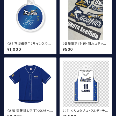
〈#2 宮坂侑選手〉サイン入り丸
〈数量限定〉耐候・耐水ステッカ
アクキー
ー 3x3ステッカー
¥1,000
¥500
〈#25 齋藤裕太選手〉2026ベー
〈#11 クリスタプス・グルディティ
スボール ウェア
ス選手〉ユニフォームキーホルダ