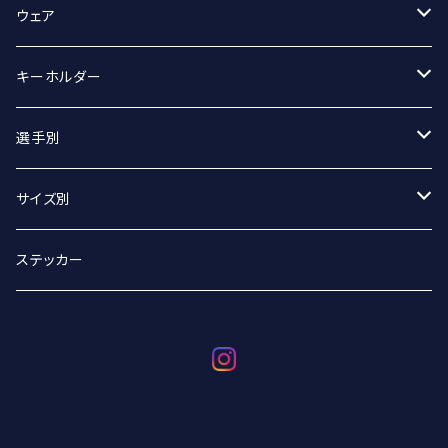
スポーツタオル
ウェア
マフラータオル
Tシャツ
キーホルダー
Tシャツ（オーバーサイズ）
丸アクキー
選手別
ベースボールシャツ
ユニフォームアクキー
#2 宮坂侑選手
サイズ別
選手別
#9 ジグマルス・ライモ選手
Sサイズ
ステッカー
#11 クリスタプス・グルディティス選手
Mサイズ
#13 小澤崚選手
Lサイズ
#21 野沢崚馬選手
XLサイズ